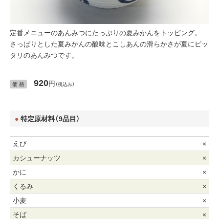
定番メニューのあんみつにたっぷりの夏みかんをトッピング。
さっぱりとした夏みかんの酸味とこしあんの滑らかさが夏にピッ
タリのあんみつです。
920
円
価 格
（税込み）
特定原材料（9品目）
×
×
×
×
×
×