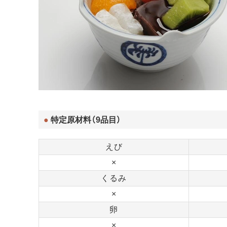
特定原材料（9品目）
えび
×
くるみ
×
卵
×