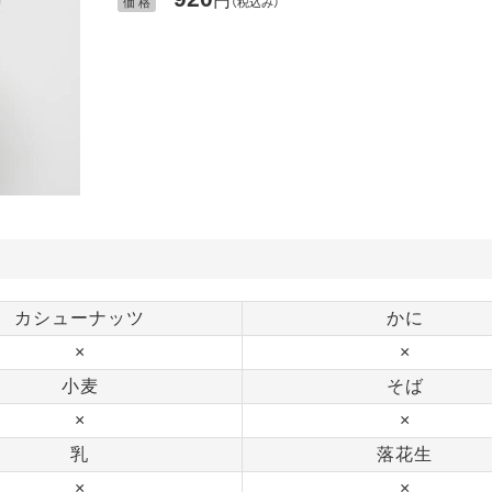
円
価 格
（税込み）
カシューナッツ
かに
×
×
小麦
そば
×
×
乳
落花生
×
×