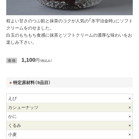
程よい甘さのつぶ餡と抹茶のコクが人気の「氷宇治金時」にソフト
クリームをのせました。
白玉のもちもち食感に抹茶とソフトクリームの濃厚な味わいをお
楽しみ下さい。
1,100
円
価 格
（税込み）
特定原材料（9品目）
×
×
×
×
×