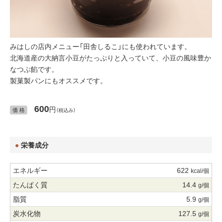
みはしの店内メニュー「田舎しるこ」にも使われています。
北海道産の大納言小豆がたっぷりと入っていて、小豆の風味豊か
なつぶ餡です。
製菓製パンにもオススメです。
600
円
価 格
（税込み）
栄養成分
622
kcal/個
14.4
g/個
5.9
g/個
127.5
g/個