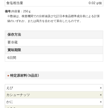
0.02
g/個
備考:
内容量：250ｇ
※数値は、検査機関での分析値及び七訂日本食品標準成分表による計算
値のいずれか、または両方を合わせて算出したものです。
保存方法
要冷蔵
賞味期限
6日間
特定原材料（9品目）
×
×
×