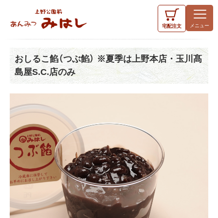
宅配
注文
おしるこ餡（つぶ餡） ※夏季は上野本店・玉川髙
島屋S.C.店のみ