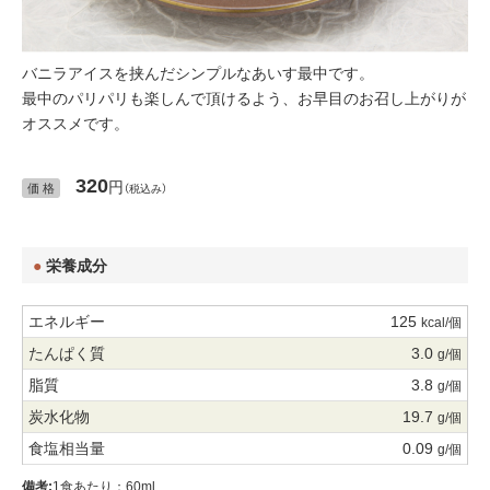
バニラアイスを挟んだシンプルなあいす最中です。
最中のパリパリも楽しんで頂けるよう、お早目のお召し上がりが
オススメです。
320
円
価 格
（税込み）
栄養成分
125
kcal/個
3.0
g/個
3.8
g/個
19.7
g/個
0.09
g/個
備考:
1食あたり：60ml