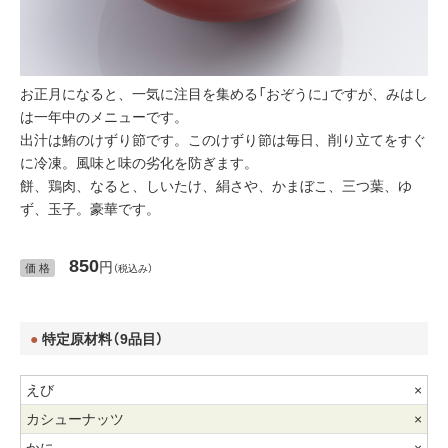
お正月になると、一気に注目を集める「おぞうに」ですが、みはし
は一年中のメニューです。
出汁は鮪のけずり節です。このけずり節は毎日、削り立てをすぐ
に冷凍。風味と味の劣化を防ぎます。
餅、鶏肉、なると、しいたけ、絹さや、かまぼこ、三つ葉、ゆ
ず、玉子。豪華です。
850
円
価 格
（税込み）
特定原材料（9品目）
×
×
×