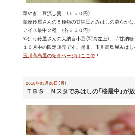
華やぎ 豆流し羹 （５５０円）
銀座鈴屋さんの５種類の甘納豆とみはしの滑らかな
アイス最中２種 （各３００円）
やはり鈴屋さんの大納言小豆（写真左上）、芋甘納糖
１０月中の限定販売です。是非、玉川髙島屋みはし
玉川髙島屋の紹介ページはここで
！
2016年03月28日（月）
ＴＢＳ Ｎスタでみはしの「桜最中」が