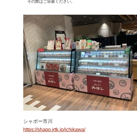
その際はご容赦ください。
シャポー市川
https://shapo.jrtk.jp/ichikawa/