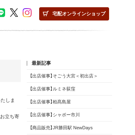
宅配
オンラインショップ
最新記事
【出店催事】そごう大宮＜初出店＞
【出店催事】ルミネ荻窪
いたしま
【出店催事】柏髙島屋
【出店催事】シャポー市川
ひお立ち寄
【商品販売】JR勝田駅 NewDays