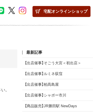
宅配
オンラインショップ
最新記事
【出店催事】そごう大宮＜初出店＞
【出店催事】ルミネ荻窪
【出店催事】柏髙島屋
さい。
【出店催事】シャポー市川
【商品販売】JR勝田駅 NewDays